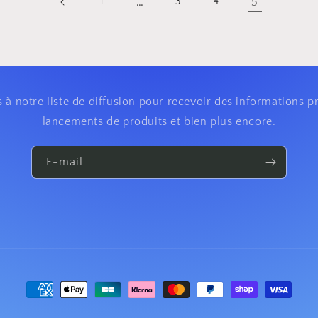
…
5
1
3
4
 notre liste de diffusion pour recevoir des informations pr
lancements de produits et bien plus encore.
E-mail
Moyens
de