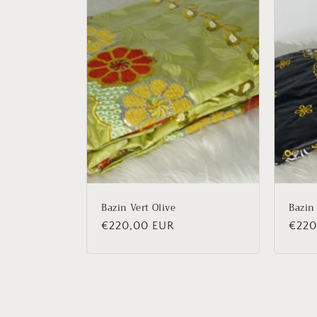
e
c
t
i
o
n
Bazin Vert Olive
Bazin
Prix
€220,00 EUR
Prix
€220
:
habituel
habit