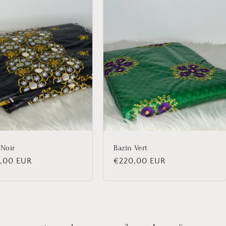
 Noir
Bazin Vert
,00 EUR
Prix
€220,00 EUR
uel
habituel