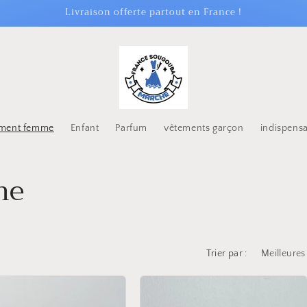
Livraison offerte partout en France !
ement femme
Enfant
Parfum
vêtements garçon
indispens
me
Trier par :