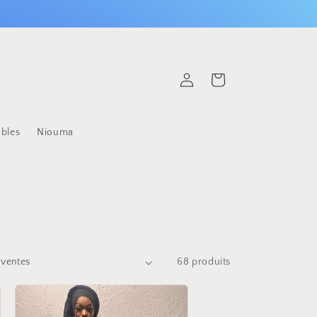
Connexion
Panier
ables
Niouma
68 produits