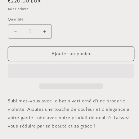
Prix
€220,00 EUR
habituel
Taxes incluses.
Quantité
Réduire
Augmenter
la
la
quantité
quantité
de
de
Ajouter au panier
Bazin
Bazin
Vert
Vert
Sublimez-vous avec le bazin vert orné d'une broderie
violette. Ajoutez une touche de couleur et d'élégance à
votre garde-robe avec notre produit de qualité. Laissez-
vous séduire par sa beauté et sa grâce !