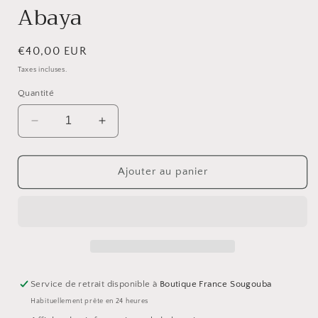
Abaya
Prix
€40,00 EUR
habituel
Taxes incluses.
Quantité
Réduire
Augmenter
la
la
quantité
quantité
de
de
Ajouter au panier
Abaya
Abaya
Service de retrait disponible à
Boutique France Sougouba
Habituellement prête en 24 heures