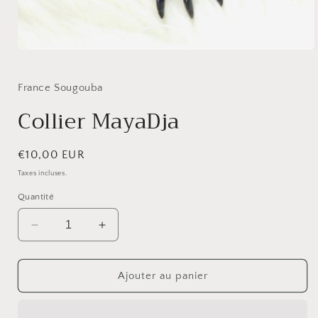
Ouvrir
le
média
1
France Sougouba
dans
une
Collier MayaDja
fenêtre
modale
Prix
€10,00 EUR
habituel
Taxes incluses.
Quantité
Réduire
Augmenter
la
la
quantité
quantité
de
de
Ajouter au panier
Collier
Collier
MayaDja
MayaDja