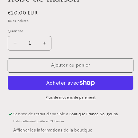
modale
Prix
€20,00 EUR
habituel
Taxes incluses.
Quantité
Réduire
Augmenter
la
la
quantité
quantité
de
de
Ajouter au panier
Robe
Robe
de
de
maison
maison
Plus de moyens de paiement
Service de retrait disponible à
Boutique France Sougouba
Habituellement prête en 24 heures
Afficher les informations de la boutique