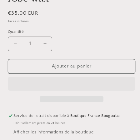
modale
Prix
€35,00 EUR
habituel
Taxes incluses.
Quantité
Réduire
Augmenter
la
la
quantité
quantité
de
de
Ajouter au panier
robe
robe
wax
wax
Service de retrait disponible à
Boutique France Sougouba
Habituellement prête en 24 heures
Afficher les informations de la boutique